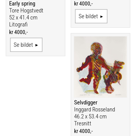
Early spring
kr 4000,-
Tore Hogstvedt
Se bildet
52 x 41.4 cm
Litografi
kr 4000,-
Se bildet
Selvdigger
Inggard Rosseland
46.2 x 53.4 cm
Tresnitt
kr 4000,-