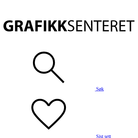
Søk
Sist sett