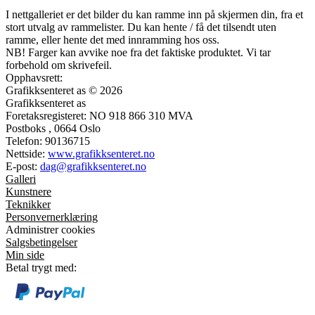
I nettgalleriet er det bilder du kan ramme inn på skjermen din, fra et
stort utvalg av rammelister. Du kan hente / få det tilsendt uten
ramme, eller hente det med innramming hos oss.
NB! Farger kan avvike noe fra det faktiske produktet. Vi tar
forbehold om skrivefeil.
Opphavsrett:
Grafikksenteret as © 2026
Grafikksenteret as
Foretaksregisteret: NO 918 866 310 MVA
Postboks , 0664 Oslo
Telefon: 90136715
Nettside:
www.grafikksenteret.no
E-post:
dag@grafikksenteret.no
Galleri
Kunstnere
Teknikker
Personvernerklæring
Administrer cookies
Salgsbetingelser
Min side
Betal trygt med: